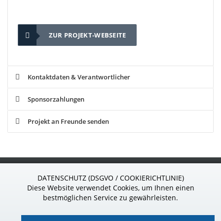
ZUR PROJEKT-WEBSEITE
Kontaktdaten & Verantwortlicher
Sponsorzahlungen
Projekt an Freunde senden
S
ponsor
24
.de
DATENSCHUTZ (DSGVO / COOKIERICHTLINIE)
Wir sind gern für Sie da!
Diese Website verwendet Cookies, um Ihnen einen
Telefon: 037296 - 927 39 85
bestmöglichen Service zu gewährleisten.