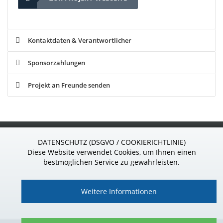
Kontaktdaten & Verantwortlicher
Sponsorzahlungen
Projekt an Freunde senden
S
ponsor
24
.de
DATENSCHUTZ (DSGVO / COOKIERICHTLINIE)
Wir sind gern für Sie da!
Diese Website verwendet Cookies, um Ihnen einen
Telefon: 037296 - 927 39 85
bestmöglichen Service zu gewährleisten.
Weitere Informationen
Impressum
|
Datenschutz
|
Kontakt
|
AGB
|
Vertrag widerrufen