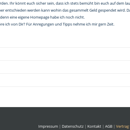
en. Ihr könnt euch sicher sein, dass ich stets bemüht bin euch auf dem la
rüber entschieden werden kann wohin das gesammelt Geld gespendet wird. D
 denn eine eigene Homepage habe ich noch nicht.
öre ich von Dir? Für Anregungen und Tipps nehme ich mir gern Zeit.
Impressum
|
Datenschutz
|
Kontakt
|
AGB
|
Vertrag