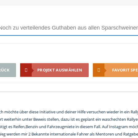
Noch zu verteilendes Guthaben aus allen Sparschweinen
RÜCK
PROJEKT AUSWÄHLEN
FAVORIT SP
h möchte über diese Initiative und deiner Hilfe versuchen wieder in ein Rall
 weiterhin unter Beweis stellen, dazu ist es geplant ein waschechten Rall
nötigt es Reifen,Benzin und Fahrzeugmiete in diesem Fall. Auf Instagram mö
eg werden mir 2 Bekannte internationale Fahrer als Mentoren und Ratgeber