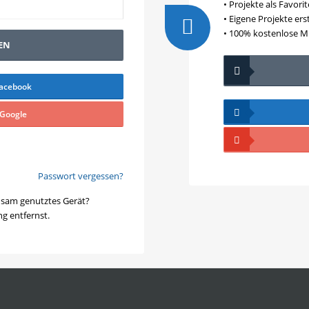
• Projekte als Favori
• Eigene Projekte ers
• 100% kostenlose Mi
EN
Facebook
 Google
Passwort vergessen?
nsam genutztes Gerät?
g entfernst.