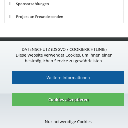
Sponsorzahlungen
Projekt an Freunde senden
S
ponsor
24
.de
DATENSCHUTZ (DSGVO / COOKIERICHTLINIE)
Wir sind gern für Sie da!
Diese Website verwendet Cookies, um Ihnen einen
Telefon: 037296 - 927 39 85
bestmöglichen Service zu gewährleisten.
Weitere Informationen
Impressum
|
Datenschutz
|
Kontakt
|
AGB
|
Vertrag widerrufen
Cookies akzeptieren
© Copyright Mr-Money Software GmbH 2026
Alle Logos und Marken sind geschütztes Eigentum der jeweiligen
Nur notwendige Cookies
Inhaber.