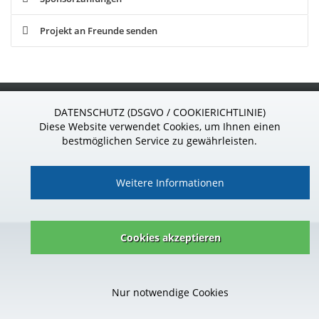
Projekt an Freunde senden
S
ponsor
24
.de
DATENSCHUTZ (DSGVO / COOKIERICHTLINIE)
Wir sind gern für Sie da!
Diese Website verwendet Cookies, um Ihnen einen
Telefon: 037296 - 927 39 85
bestmöglichen Service zu gewährleisten.
Weitere Informationen
Impressum
|
Datenschutz
|
Kontakt
|
AGB
|
Vertrag widerrufen
Cookies akzeptieren
© Copyright Mr-Money Software GmbH 2026
Alle Logos und Marken sind geschütztes Eigentum der jeweiligen
Nur notwendige Cookies
Inhaber.
Cashback-Betrug ist strafbar, Fake-Bestellungen werden nicht