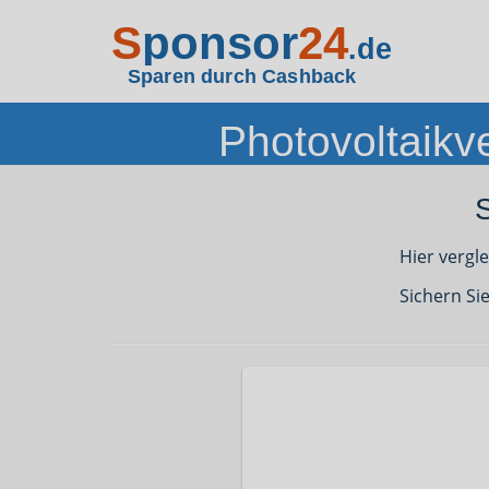
S
ponsor
24
.de
Sparen durch Cashback
Photovoltaikv
Hier vergl
Sichern Si