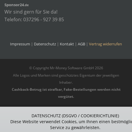
S
ponsor
24
.de
Wir sind gern für Sie da!
Telefon: 037296 - 927 39 85
Impressum
|
Datenschutz
|
Kontakt
|
AGB
|
Vertrag widerrufen
© Copyright Mr-Money Software GmbH 2026
Alle Logos und Marken sind geschütztes Eigentum der jeweiligen
Inhaber.
Cashback-Betrug ist strafbar, Fake-Bestellungen werden nicht
vergütet.
DATENSCHUTZ (DSGVO / COOKIERICHTLINIE)
Diese Website verwendet Cookies, um Ihnen einen bestmögli
Service zu gewährleisten.