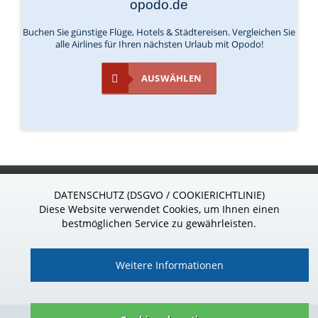
opodo.de
Buchen Sie günstige Flüge, Hotels & Städtereisen. Vergleichen Sie
alle Airlines für Ihren nächsten Urlaub mit Opodo!
AUSWÄHLEN
S
ponsor
24
.de
DATENSCHUTZ (DSGVO / COOKIERICHTLINIE)
Wir sind gern für Sie da!
Diese Website verwendet Cookies, um Ihnen einen
Telefon: 037296 - 927 39 85
bestmöglichen Service zu gewährleisten.
Weitere Informationen
Impressum
|
Datenschutz
|
Kontakt
|
AGB
|
Vertrag widerrufen