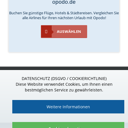
opodo.de
Buchen Sie günstige Flüge, Hotels & Städtereisen. Vergleichen Sie
alle Airlines für Ihren nächsten Urlaub mit Opodo!
AUSWÄHLEN
S
ponsor
24
.de
DATENSCHUTZ (DSGVO / COOKIERICHTLINIE)
Wir sind gern für Sie da!
Diese Website verwendet Cookies, um Ihnen einen
Telefon: 037296 - 927 39 85
bestmöglichen Service zu gewährleisten.
Weitere Informationen
Impressum
|
Datenschutz
|
Kontakt
|
AGB
|
Vertrag widerrufen